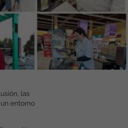
usión, las
 un entorno