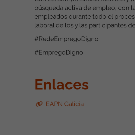
búsqueda activa de empleo, con la
empleados durante todo el proces
laboral de los y las participantes d
#RedeEmpregoDigno
#EmpregoDigno
Enlaces
EAPN Galicia