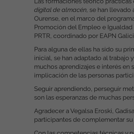
Las formaciones teórico prácticas
digital de almacén,
se han llevado a
Ourense, en el marco del programa
Promoción del Empleo e Igualdad d
PRTR, coordinado por EAPN Galici
Para alguna de ellas ha sido su pri
inicial, se han adaptado al trabajo
muchos aprendizajes e interés en 
implicación de las personas partic
Seguir aprendiendo, perseguir meta
son las esperanzas de muchas pers
Agradecer a Vegalsa Eroski, Gadis
participantes de complementar su 
Con las competencias técnicas y p