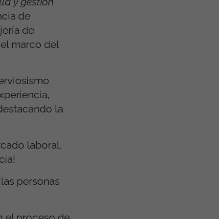
lla y gestión
ncia de
jería de
 el marco del
nerviosismo
xperiencia,
 destacando la
rcado laboral,
cia!
 las personas
n el proceso de