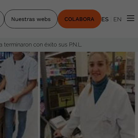
|
Nuestras webs
COLABORA
ES
EN
 terminaron con éxito sus P.N.L.