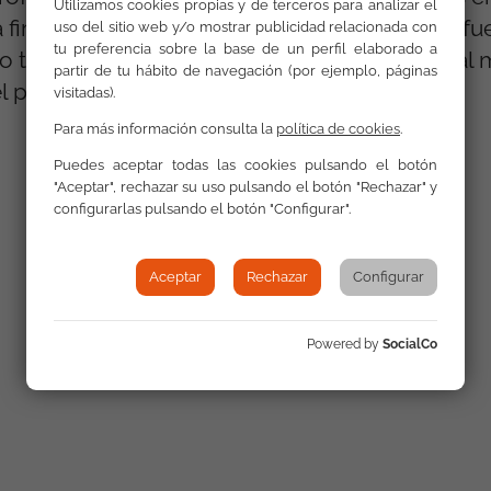
Utilizamos cookies propias y de terceros para analizar el
 firme convicción de que la implicación y esfu
uso del sitio web y/o mostrar publicidad relacionada con
tu preferencia sobre la base de un perfil elaborado a
o tendrán como resultado la incorporación al
partir de tu hábito de navegación (por ejemplo, páginas
el programa.
visitadas).
Para más información consulta la
política de cookies
.
Puedes aceptar todas las cookies pulsando el botón
"Aceptar", rechazar su uso pulsando el botón "Rechazar" y
configurarlas pulsando el botón "Configurar".
Aceptar
Rechazar
Configurar
Powered by
SocialCo