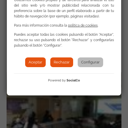
Utilizamos cookies propias y de terceros para analizar el uso
Eliminación de la Violencia contra las Mujeres.
del sitio web y/o mostrar publicidad relacionada con tu
FSG-GMG
preferencia sobre la base de un perfil elaborado a partir de tu
hábito de navegación (por ejemplo, páginas visitadas).
Para más información consulta la
política de cookies
.
Puedes aceptar todas las cookies pulsando el botón "Aceptar",
rechazar su uso pulsando el botón "Rechazar" y configurarlas
pulsando el botón "Configurar".
Galería
Aceptar
Rechazar
Configurar
Powered by
SocialCo