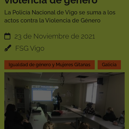
violencia de género
La Policía Nacional de Vigo se suma a los
actos contra la Violencia de Género
23 de Noviembre de 2021
FSG Vigo
Igualdad de género y Mujeres Gitanas
Galicia