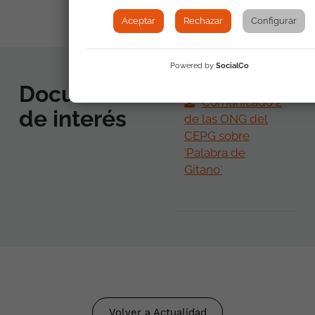
Aceptar
Rechazar
Configurar
Powered by
SocialCo
Documentos
Comunicado 2
de interés
de las ONG del
CEPG sobre
'Palabra de
Gitano'
Volver a Actualidad