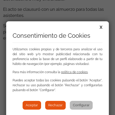
El acto se clausuró con un almuerzo para todas las
asistentes.
Seguiremos trabajando, el resto del año por la
X
promoción de la igualdad de todas las mujeres y en
Consentimiento de Cookies
especial de las mujeres gitanas.
Utilizamos cookies propias y de terceros para analizar el uso
del sitio web y/o mostrar publicidad relacionada con tu
preferencia sobre la base de un perfil elaborado a partir de tu
hábito de navegación (por ejemplo, páginas visitadas).
Para más información consulta la
política de cookies
.
Puedes aceptar todas las cookies pulsando el botón "Aceptar",
rechazar su uso pulsando el botón "Rechazar" y configurarlas
pulsando el botón "Configurar".
Aceptar
Rechazar
Configurar