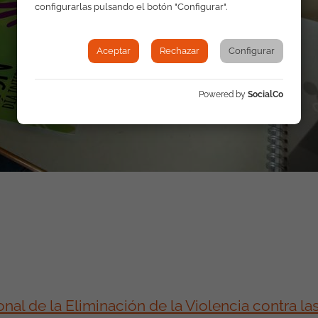
configurarlas pulsando el botón "Configurar".
Aceptar
Rechazar
Configurar
Powered by
SocialCo
nal de la Eliminación de la Violencia contra la