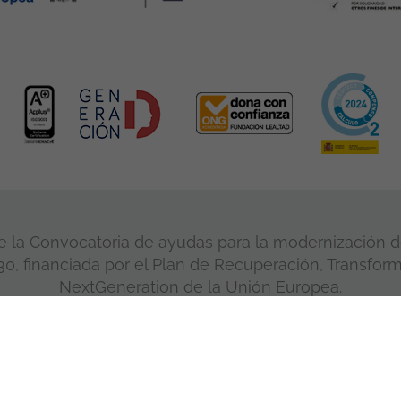
 la Convocatoria de ayudas para la modernización de
, financiada por el Plan de Recuperación, Transform
NextGeneration de la Unión Europea.