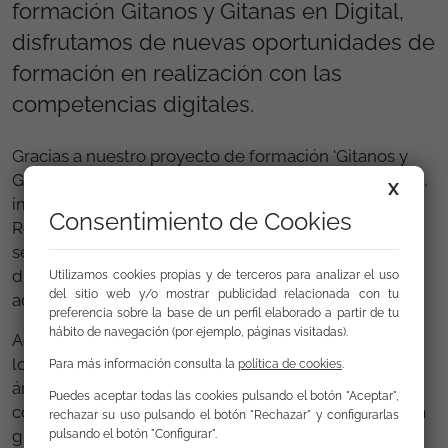
formación Gitanos y Gitanas en Digital,
disfrutamos de nuevas oportunidades de
formación en realización con las
competencias digitales.
Gracias a nuestro proyecto de formación 'Gitanos y
Gitanas en Digital', parte de la iniciativa Generación D,
X
impulsada por Red.es y financiado por el Plan de
Consentimiento de Cookies
Recuperación, Transformación y Resiliencia, no solo
seguimos aprendiendo a utilizar las herramientas
digitales para encontrar trabajo, sino que también
Utilizamos cookies propias y de terceros para analizar el uso
del sitio web y/o mostrar publicidad relacionada con tu
adquirimos confianza para afrontar nuevos retos.
preferencia sobre la base de un perfil elaborado a partir de tu
hábito de navegación (por ejemplo, páginas visitadas).
Actualmente disponemos de 8 cursos diferentes en
los que abarcamos la digitalización desde distintos
Para más información consulta la
política de cookies
.
ámbitos que nos permiten descubrir que, con
Puedes aceptar todas las cookies pulsando el botón "Aceptar",
conocimientos y actitud, la tecnología puede ser una
rechazar su uso pulsando el botón "Rechazar" y configurarlas
gran aliada para abrir caminos, presentar nuestra
pulsando el botón "Configurar".