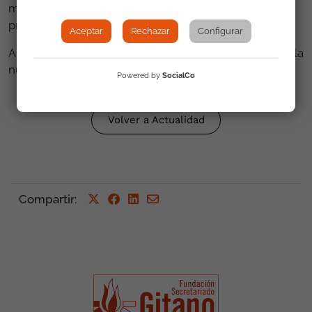
mejor versión al mundo y alcanzar nuestras metas
profesionales.
Aceptar
Rechazar
Configurar
Apúntate y digitalízate con nosotros, forma parte de la
nueva generación.
Powered by
SocialCo
Volver a Actualidad
Compartir
: