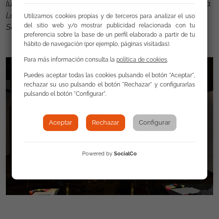
lucha contra la discriminación de la comunidad gitana.
La Fundación Secretariado Gitano (FSG) ostenta la
Utilizamos cookies propias y de terceros para analizar el uso
Secretaría Técnica de la Red.
del sitio web y/o mostrar publicidad relacionada con tu
preferencia sobre la base de un perfil elaborado a partir de tu
hábito de navegación (por ejemplo, páginas visitadas).
Para más información consulta la
política de cookies
.
Puedes aceptar todas las cookies pulsando el botón "Aceptar",
rechazar su uso pulsando el botón "Rechazar" y configurarlas
pulsando el botón "Configurar".
Aceptar
Rechazar
Configurar
Powered by
SocialCo