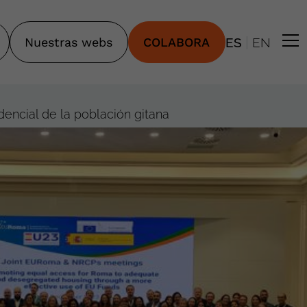
|
Nuestras webs
COLABORA
ES
EN
encial de la población gitana