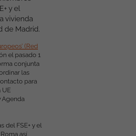
+ y el
a vivienda
d de Madrid.
uropeos’ (Red
ón el pasado 1
forma conjunta
rdinar las
Contacto para
a UE
 y Agenda
s del FSE+ y el
URoma así