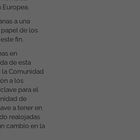
n Europea.
anas a una
 papel de los
ste fin.
nas en
ida de esta
de la Comunidad
ón a los
clave para el
unidad de
ave a tener en
ido realojadas
un cambio en la