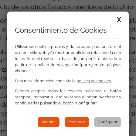
to de los otros Estados miembros de la Unió
X
ón de un acceso igualitario de las personas git
analizando enfoques y estrategias así como el
Consentimiento de Cookies
uropea (en particular el FSE+ y el FEDER) para e
Utilizamos cookies propias y de terceros para analizar el
l abordaje de la situación de las personas gita
uso del sitio web y/o mostrar publicidad relacionada con
tu preferencia sobre la base de un perfil elaborado a
Comunidad de Madrid sirvió como punto de part
partir de tu hábito de navegación (por ejemplo, páginas
nzález, de la Agencia para la Vivienda Social 
visitadas).
 de esta entidad, prestando una especial atenci
Para más información consulta la
política de cookies
.
ntervención y los elementos que han visto con 
Puedes aceptar todas las cookies pulsando el botón
rcía, directora regional de la FSG en la Com
"Aceptar", rechazar su uso pulsando el botón "Rechazar" y
configurarlas pulsando el botón "Configurar".
a del acompañamiento social y los elementos cl
l valioso testimonio de dos personas que han s
ró cómo estas intervenciones pueden suponer 
Aceptar
Rechazar
Configurar
érminos de vivienda sino en todos los ámbitos.