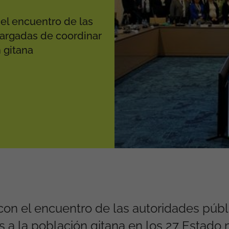
el encuentro de las
argadas de coordinar
n gitana
on el encuentro de las autoridades públ
das a la población gitana en los 27 Estad