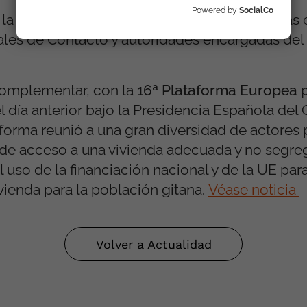
Powered by
SocialCo
 la oportunidad de compartir sus experiencias 
ales de Contacto y autoridades encargadas de
 complementar, con la
16ª Plataforma Europea p
l día anterior bajo la Presidencia Española del
forma reunió a una gran diversidad de actores 
 de acceso a una vivienda adecuada y no segre
uso de la financiación nacional y de la UE para
ivienda para la población gitana.
Véase noticia
Volver a Actualidad