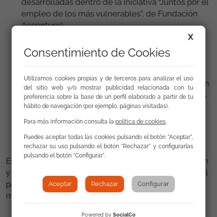
desarrolladas dentro de la iniciativa “Juntos por el
empleo de los más vulnerables”, de Fundación
Accenture),
X
los programas Empleando Digital y Empleando
Digital +, con sus experiencias de formación
Consentimiento de Cookies
experimental y formación en el sector de la
tecnología para personas con baja cualificación,
Utilizamos cookies propias y de terceros para analizar el uso
el Campus Gitano.org: la plataforma de formación
del sitio web y/o mostrar publicidad relacionada con tu
online de la FSG, que incluye cursos y materiales
preferencia sobre la base de un perfil elaborado a partir de tu
específicos para participantes de nuestros
hábito de navegación (por ejemplo, páginas visitadas).
programas y para profesionales,
Para más información consulta la
política de cookies
.
la realidad virtual como complemento a la
Puedes aceptar todas las cookies pulsando el botón "Aceptar",
formación ocupacional.
rechazar su uso pulsando el botón "Rechazar" y configurarlas
pulsando el botón "Configurar".
Esperamos que esta visita haya servido de inspiración
y aprendizajes que se puedan aplicar a la realidad del
país vecino, para mejorar la situación de sus jóvenes
Aceptar
Rechazar
Configurar
más vulnerables.
Powered by
SocialCo