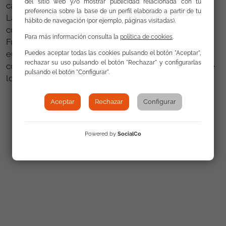
del sitio web y/o mostrar publicidad relacionada con tu
castellana y leonesa.
preferencia sobre la base de un perfil elaborado a partir de tu
La cuantía que la Junta de Castilla y León
hábito de navegación (por ejemplo, páginas visitadas).
compromete a través de este acuerdo con la
Para más información consulta la
política de cookies
.
Fundación Secretariado Gitano alcanza los 20.000
euros en 2006, estando previsto que esta
Puedes aceptar todas las cookies pulsando el botón "Aceptar",
rechazar su uso pulsando el botón "Rechazar" y configurarlas
colaboración y sus condiciones se prorrogue durante
pulsando el botón "Configurar".
los años 2007 y 2008.
Aceptar
Rechazar
Configurar
Galería
Powered by
SocialCo