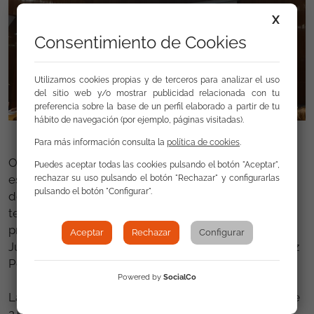
X
Consentimiento de Cookies
Utilizamos cookies propias y de terceros para analizar el uso
del sitio web y/o mostrar publicidad relacionada con tu
preferencia sobre la base de un perfil elaborado a partir de tu
hábito de navegación (por ejemplo, páginas visitadas).
Para más información consulta la
política de cookies
.
Otro de los actos conmemorativos donde la FSG
Puedes aceptar todas las cookies pulsando el botón "Aceptar",
estará presente para conmemorar el XXX Aniversario
rechazar su uso pulsando el botón "Rechazar" y configurarlas
pulsando el botón "Configurar".
de la Convención de los Derechos de la Infancia,
tendrá lugar en el Ministerio de Justicia, con la
presencia de Dña. Dolores Delgado, Ministra de
Aceptar
Rechazar
Configurar
Justicia y el presidente de UNICEF, D. Gustavo Suárez
Pertierra.
Powered by
SocialCo
La Fundación Secretariado Gitano trabaja con más de
2.600 niños y niñas al año. Este proceso participativo