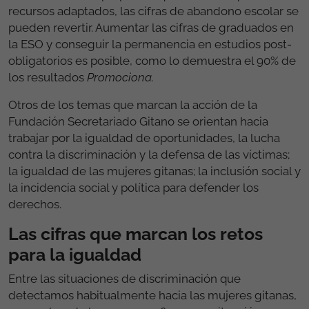
5.000 personas encuentren empleo y que las acciones
dirigidas a la juventud gitana, alcancen una tasa de
inserción del 42%, entre sus resultados de gran
impacto.
El éxito educativo del alumnado gitano constituye
otra de las grandes prioridades de la FSG y para
lograrlo, pone en marcha su programa de educación
Promociona,
una propuesta que confirma que, con
recursos adaptados, las cifras de abandono escolar se
pueden revertir. Aumentar las cifras de graduados en
la ESO y conseguir la permanencia en estudios post-
obligatorios es posible, como lo demuestra el 90% de
los resultados
Promociona.
Otros de los temas que marcan la acción de la
Fundación Secretariado Gitano se orientan hacia
trabajar por la igualdad de oportunidades, la lucha
contra la discriminación y la defensa de las víctimas;