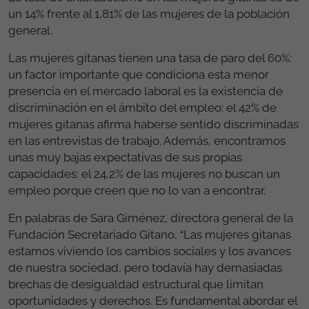
las jóvenes gitanas es de un 63%. Entre las razones
principales destaca la falta de apoyos específicos y
adaptados dentro del sistema educativo, la falta de
referentes en las familias, motivos familiares (tareas
del hogar, o las cargas asociadas a los roles familiares
y de género) y la falta de motivación y de
expectativas que aparecen en edades muy
tempranas.
La tasa de analfabetismo en las mujeres gitanas es de
un 14% frente al 1,81% de las mujeres de la población
general.
Las mujeres gitanas tienen una tasa de paro del 60%:
un factor importante que condiciona esta menor
presencia en el mercado laboral es la existencia de
discriminación en el ámbito del empleo: el 42% de
mujeres gitanas afirma haberse sentido discriminadas
en las entrevistas de trabajo. Además, encontramos
unas muy bajas expectativas de sus propias