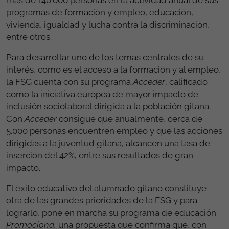
localidades. Además, trabaja en el ámbito
internacional con una intensa labor de incidencia
política, especialmente ante la Comisión Europea. En
2025 tuvo una plantilla media de 1.392 personas
empleadas, de las cuales el 37,50% eran gitanas y el
75% de todas ellas, mujeres.
En 2025 la FSG atendió a más de 40.000 personas en
itinerarios individualizados, llegando a movilizar a
más de 140.000 personas en la actividad anual de sus
programas de formación y empleo, educación,
vivienda, igualdad y lucha contra la discriminación,
entre otros.
Para desarrollar uno de los temas centrales de su
interés, como es el acceso a la formación y al empleo,
la FSG cuenta con su programa
Acceder
, calificado
como la iniciativa europea de mayor impacto de
inclusión sociolaboral dirigida a la población gitana.
Con
Acceder
consigue que anualmente, cerca de