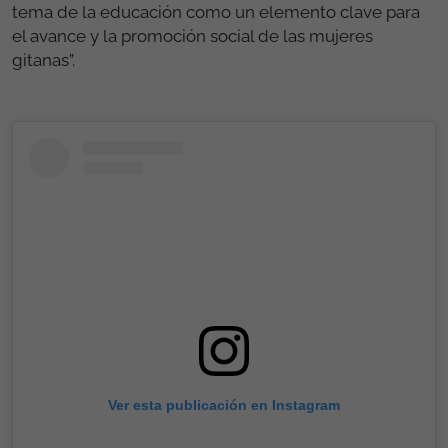
capacidades: el 24,2% de las mujeres no buscan un
empleo porque creen que no lo van a encontrar.
En palabras de Sara Giménez, directora general de la
Fundación Secretariado Gitano, “Las mujeres gitanas
estamos viviendo los cambios sociales y los avances
de nuestra sociedad, pero todavía hay demasiadas
brechas de desigualdad estructural que limitan
oportunidades y derechos. Es fundamental abordar el
tema de la educación como un elemento clave para
el avance y la promoción social de las mujeres
gitanas”.