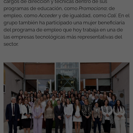
últimos años, junto con las dificultades que aún
persisten y los retos de futuro en materia de igualdad,
inclusión y cohesión social, también han estado
presentes entre los puntos de interés que han querido
trasladar a la Reina.
Entre las integrantes del grupo de mujeres que ha
compartido espacio con la Reina, se encontraban
profesionales de la Fundación Secretariado Gitano en
cargos de dirección y técnicas dentro de sus
programas de educación, como
Promociona
; de
empleo, como
Acceder
y de igualdad, como
Calí
. En el
grupo también ha participado una mujer beneficiaria
del programa de empleo que hoy trabaja en una de
las empresas tecnológicas más representativas del
sector.