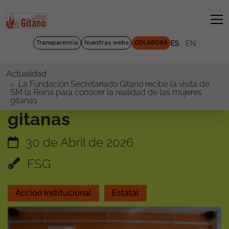
|
Transparencia
Nuestras webs
COLABORA
ES
EN
Actualidad
La Fundación Secretariado Gitano recibe la visita de
SM la Reina para conocer la realidad de las mujeres
gitanas
La Fundación
Secretariado Gitano
recibe la visita de SM la
Reina para conocer la
realidad de las mujeres