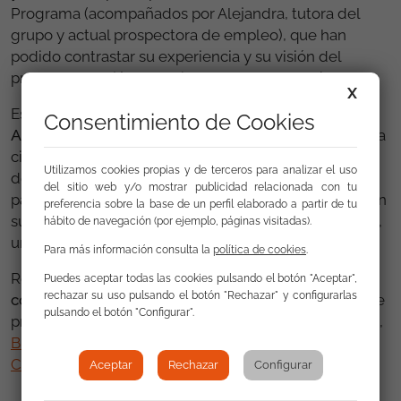
Programa (acompañados por Alejandra, tutora del
grupo y actual prospectora de empleo), que han
podido contrastar su experiencia y su visión del
programa con jóvenes gitanos de todo el país.
X
Estamos a punto de iniciar una
nueva edición
Consentimiento de Cookies
Aprender Trabajando
, que ofrecerá a 20 jóvenes de la
ciudad la oportunidad de mejorar sus vidas a través
Utilizamos cookies propias y de terceros para analizar el uso
de la formación y el empleo. Para la mayoría de
del sitio web y/o mostrar publicidad relacionada con tu
participantes esto supondrá un antes y un después en
preferencia sobre la base de un perfil elaborado a partir de tu
sus vidas. Es una gran responsabilidad, pero también,
hábito de navegación (por ejemplo, páginas visitadas).
una gran ilusión.
Para más información consulta la
política de cookies
.
Reiteramos nuestro
agradecimiento a las empresas
Puedes aceptar todas las cookies pulsando el botón "Aceptar",
rechazar su uso pulsando el botón "Rechazar" y configurarlas
colaboradoras
de los últimos años, sin las cuales este
pulsando el botón "Configurar".
proyecto no sería posible:
Vegalsa Eroski
,
Conforama
,
Bricodepot
y los hoteles
NH Atlántico
-Eurostars,
Carrís
,
Lois
,
Zénit
y
AC
Aceptar
Rechazar
Configurar