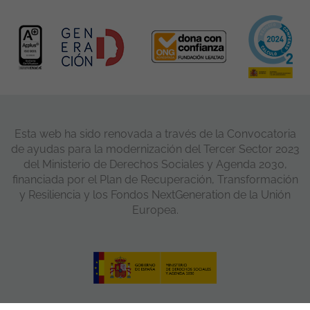
Esta web ha sido renovada a través de la Convocatoria
de ayudas para la modernización del Tercer Sector 2023
del Ministerio de Derechos Sociales y Agenda 2030,
financiada por el Plan de Recuperación, Transformación
y Resiliencia y los Fondos NextGeneration de la Unión
Europea.