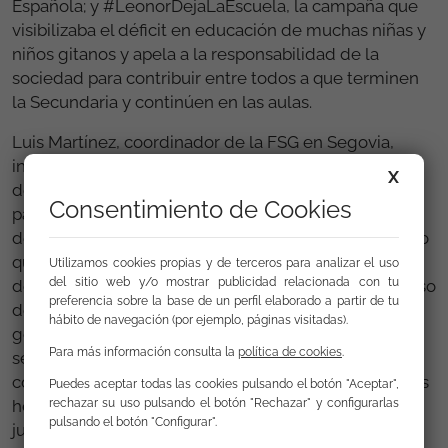
Española; y #LeonorDejaLaEscuela, la campaña que
visibilizaba el déficit en educación de muchas niñas y
niños gitanos y apela a la responsabilidad de la
sociedad para contribuir entre todos a que terminen
la Secundaria y continúen en las aulas.
Luis Martínez, coordinador de la FSG en Segovia,
introdujo la sesión ofreciendo algunas de las pautas
X
de trabajo de la Fundación y algunas líneas básicas
Consentimiento de Cookies
para la intervención con comunidad gitana con el fin
de que los universitarios conocieran el trabajo directo
que realizamos a pie de calle. Lucía Petisco, del área
Utilizamos cookies propias y de terceros para analizar el uso
del sitio web y/o mostrar publicidad relacionada con tu
de Comunicación, presentó las campañas y el proceso
preferencia sobre la base de un perfil elaborado a partir de tu
de trabajo para que los alumnos conocieran cómo se
hábito de navegación (por ejemplo, páginas visitadas).
gesta y cómo se desarrollan acciones de
Para más información consulta la
política de cookies
.
sensibilización social, y habló también de la
construcción de la imagen social de las minorías y las
Puedes aceptar todas las cookies pulsando el botón "Aceptar",
rechazar su uso pulsando el botón "Rechazar" y configurarlas
herramientas útiles para ofrecer una imagen más
pulsando el botón "Configurar".
justa de los gitanos y gitanas.