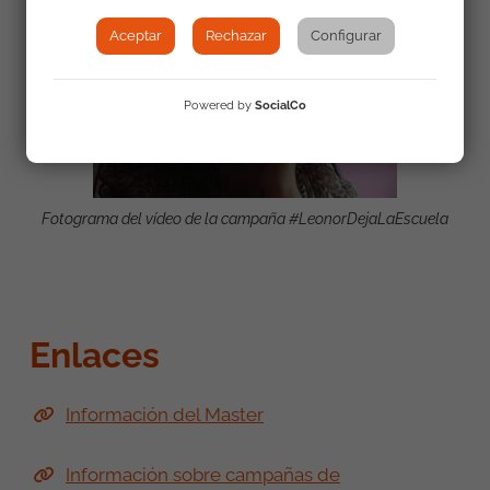
Aceptar
Rechazar
Configurar
Powered by
SocialCo
Fotograma del vídeo de la campaña #LeonorDejaLaEscuela
Enlaces
Información del Master
Información sobre campañas de