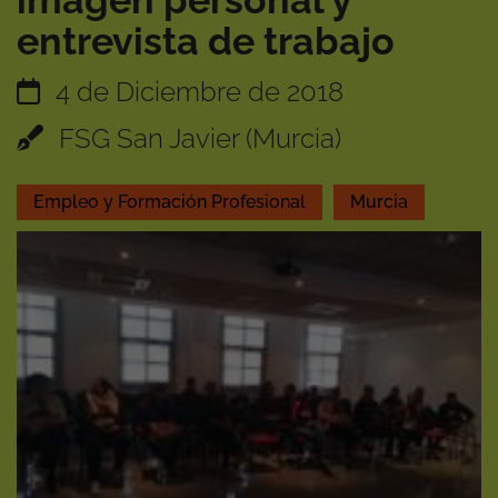
imagen personal y
entrevista de trabajo
4 de Diciembre de 2018
FSG San Javier (Murcia)
Empleo y Formación Profesional
Murcia