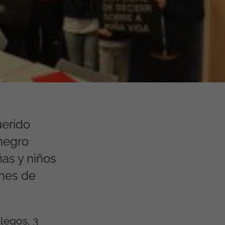
uerido
 negro
ñas y niños
enes de
legos, 3