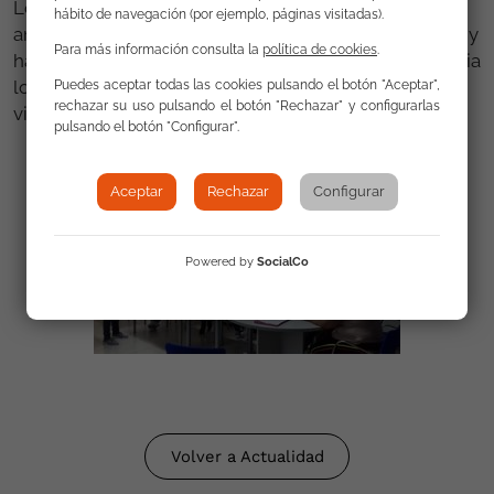
Los participantes han tenido la oportunidad de
hábito de navegación (por ejemplo, páginas visitadas).
analizar videos e imágenes, experiencias personales y
Para más información consulta la
política de cookies
.
han reflexionado sobre la imagen que proyectan hacia
los demás y cómo les gustaría realmente que se les
Puedes aceptar todas las cookies pulsando el botón "Aceptar",
rechazar su uso pulsando el botón "Rechazar" y configurarlas
viera desde fuera.
pulsando el botón "Configurar".
Aceptar
Rechazar
Configurar
Powered by
SocialCo
Volver a Actualidad