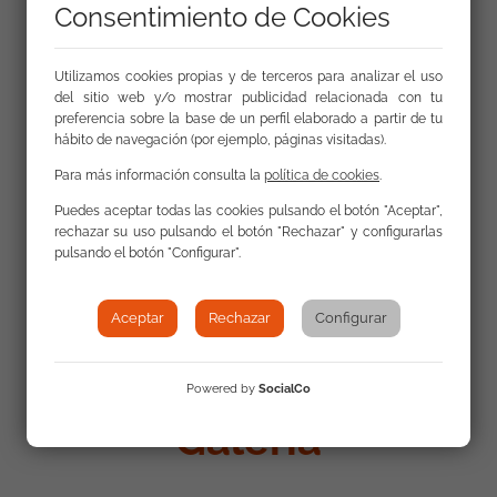
Consentimiento de Cookies
Utilizamos cookies propias y de terceros para analizar el uso
del sitio web y/o mostrar publicidad relacionada con tu
preferencia sobre la base de un perfil elaborado a partir de tu
Enlaces
hábito de navegación (por ejemplo, páginas visitadas).
Para más información consulta la
política de cookies
.
Web Campaña Partir de Cero
Puedes aceptar todas las cookies pulsando el botón "Aceptar",
rechazar su uso pulsando el botón "Rechazar" y configurarlas
pulsando el botón "Configurar".
Consigue el Cuento de Partir de Cero
Aceptar
Rechazar
Configurar
Powered by
SocialCo
Galería