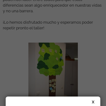
diferencias sean algo enriquecedor en nuestras vidas
y no una barrera.
¡Lo hemos disfrutado mucho y esperamos poder
repetir pronto el taller!
X