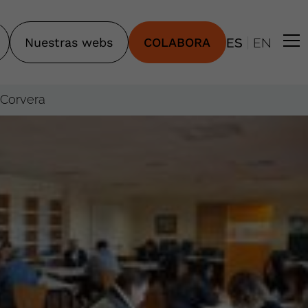
|
Nuestras webs
COLABORA
ES
EN
 Corvera