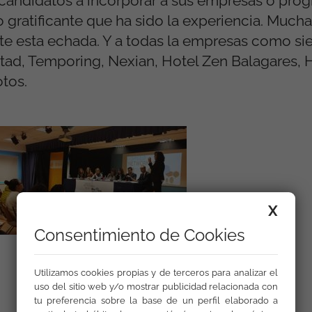
s candidatos a incorporar a sus empresas o pro
lo gratificante que ha sido la experiencia. Much
rte esta echada. Y a todas la empresas como si
ad, Temporing, Nexian, Hotel Zen Balagares, 
otos.
X
Consentimiento de Cookies
Utilizamos cookies propias y de terceros para analizar el
uso del sitio web y/o mostrar publicidad relacionada con
tu preferencia sobre la base de un perfil elaborado a