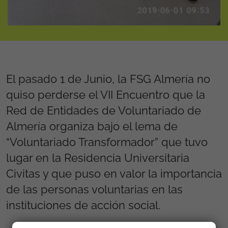
El pasado 1 de Junio, la FSG Almería no
quiso perderse el VII Encuentro que la
Red de Entidades de Voluntariado de
Almería organiza bajo el lema de
“Voluntariado Transformador” que tuvo
lugar en la Residencia Universitaria
Civitas y que puso en valor la importancia
de las personas voluntarias en las
instituciones de acción social.