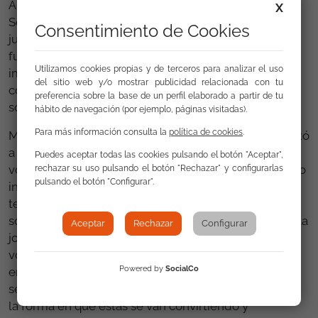
Algunos voluntarios y voluntarias de la Fundación
X
Secretariado Gitano en Almería pudieron compartir,
Consentimiento de Cookies
junto a personas de una veintena de asociaciones y
fundaciones, unas jornadas cuyo eje central fue la
Utilizamos cookies propias y de terceros para analizar el uso
importancia de la acción voluntaria y la participación
del sitio web y/o mostrar publicidad relacionada con tu
como elementos esenciales de la transformación
preferencia sobre la base de un perfil elaborado a partir de tu
social.
hábito de navegación (por ejemplo, páginas visitadas).
Para más información consulta la
política de cookies
.
Mediante dinámicas y diferentes actividades, se invitó
a la reflexión a los más de cincuenta voluntarios y
Puedes aceptar todas las cookies pulsando el botón "Aceptar",
voluntarias para mostrar un reflejo de un voluntariado
rechazar su uso pulsando el botón "Rechazar" y configurarlas
pulsando el botón "Configurar".
intergeneracional, intercultural e interdisciplinar, que
tenga como objetivo conseguir una transformación
social en las y los participantes. Los participantes de la
Aceptar
Rechazar
Configurar
jornada pudieron adentrarse en la figura del
voluntario desde una perspectiva psicosocial,
Powered by
SocialCo
entendiendo los temores, las expectativas y los
sentimientos que afrontan al inicio de su actividad, y
la forma en que éstas se van convirtiendo y