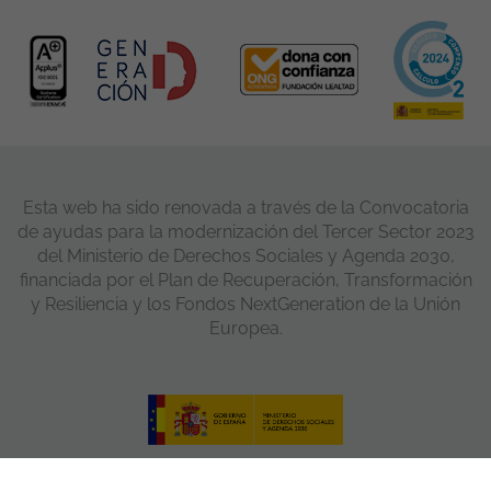
Esta web ha sido renovada a través de la Convocatoria
de ayudas para la modernización del Tercer Sector 2023
del Ministerio de Derechos Sociales y Agenda 2030,
financiada por el Plan de Recuperación, Transformación
y Resiliencia y los Fondos NextGeneration de la Unión
Europea.