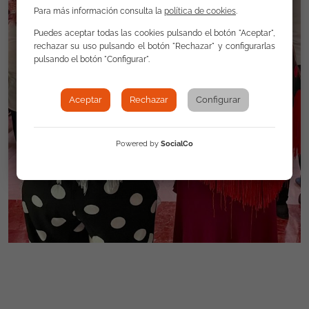
Para más información consulta la
política de cookies
.
Puedes aceptar todas las cookies pulsando el botón "Aceptar",
rechazar su uso pulsando el botón "Rechazar" y configurarlas
pulsando el botón "Configurar".
Aceptar
Rechazar
Configurar
Powered by
SocialCo