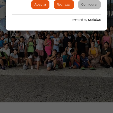
Aceptar
Rechazar
Configurar
Powered by
SocialCo