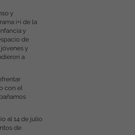
nso y
ama i+i de la
nfancia y
espacio de
 jóvenes y
ndieron a
nfrentar
o con el
ompañamos
 al 14 de julio
entos de