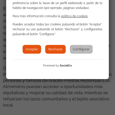
preferencia sobre la base de un perfil elaborado a partir de tu
El proyecto ERACIS+ se centra en la creación de
hábito de navegación (por ejemplo, páginas visitadas).
acciones integrales y personalizadas, orientadas a
Para más información consulta la
política de cookies
.
responder a las necesidades específicas de la
Puedes aceptar todas las cookies pulsando el botón "Aceptar",
comunidad, tanto en el ámbito laboral como en el
rechazar su uso pulsando el botón "Rechazar" y configurarlas
social y educativo. La implicación de la FSG busca
pulsando el botón "Configurar".
aportar su experiencia en la atención a colectivos
vulnerables, fortaleciendo estrategias que faciliten la
Aceptar
Rechazar
Configurar
inserción sociolaboral, la formación y la participación
activa de la comunidad en la mejora de su entorno.
Powered by
SocialCo
Gracias a esta colaboración, se espera generar un
impacto positivo y sostenible, contribuyendo a que las
personas y familias de Araceli-Piedras Redondas-Los
Almendros puedan acceder a oportunidades más
equitativas y mejorar su calidad de vida, mientras se
refuerzan los lazos comunitarios y el tejido asociativo
local.