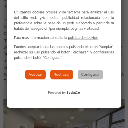
realizan en su labor profesional.
Utilizamos cookies propias y de terceros para analizar el uso
del sitio web y/o mostrar publicidad relacionada con tu
En agradecimiento a todas las mujeres participantes
preferencia sobre la base de un perfil elaborado a partir de tu
del Programa por hacer esto posible, a las técnicas
hábito de navegación (por ejemplo, páginas visitadas).
que desarrollan el mismo que en su mayoría, son
Para más información consulta la
política de cookies
.
mujeres referentes para las propias participantes al
ser mujeres gitanas formadas y a los colaboradores y
Puedes aceptar todas las cookies pulsando el botón "Aceptar",
rechazar su uso pulsando el botón "Rechazar" y configurarlas
financiadores del Programa Calí, por su apoyo para la
pulsando el botón "Configurar".
realización de este Programa, se ha elaborado un
vídeo-resumen del encuentro que puede
encontrarse en la pagina web y diferentes RR.SS de la
Aceptar
Rechazar
Configurar
FSG.
Powered by
SocialCo