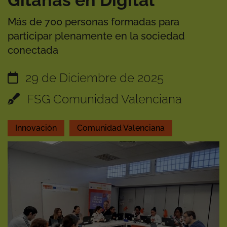
Gitanas en Digital”
Más de 700 personas formadas para
participar plenamente en la sociedad
conectada
29 de Diciembre de 2025
FSG Comunidad Valenciana
Innovación
Comunidad Valenciana