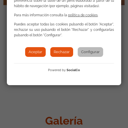
preferencia sobre la base de un perfil elaborado a partir de tu
hábito de navegación (por ejemplo, páginas visitadas).
Para más información consulta la
política de cookies
.
Puedes aceptar todas las cookies pulsando el botón "Aceptar",
rechazar su uso pulsando el botón "Rechazar" y configurarlas
Enlaces
pulsando el botón "Configurar".
Aceptar
Rechazar
Configurar
Andalucía destina más 117 millones de
fondos europeos para aumentar la oferta de
Formación Profesional Dual. Junta de Andalucía
Powered by
SocialCo
Noticias
Galería