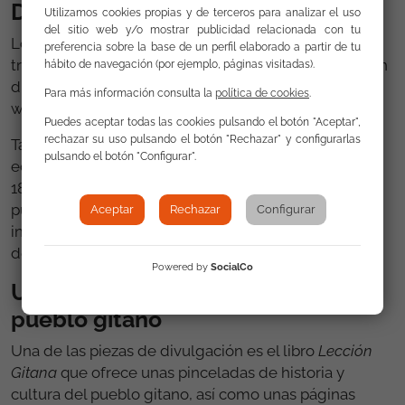
Difusión de la campaña en Europa
Utilizamos cookies propias y de terceros para analizar el uso
del sitio web y/o mostrar publicidad relacionada con tu
Los principales materiales de la campaña se han
preferencia sobre la base de un perfil elaborado a partir de tu
traducido a inglés (cartel, folleto, libro y spot), se han
hábito de navegación (por ejemplo, páginas visitadas).
divulgado a través de Twitter, mailing y de la
Para más información consulta la
política de cookies
.
web
gitanos.org/romanilesson/
Puedes aceptar todas las cookies pulsando el botón "Aceptar",
rechazar su uso pulsando el botón "Rechazar" y configurarlas
También se difundió la campaña en el marco de la 4º
pulsando el botón "Configurar".
edición de la Romaweek, celebrada en Bruselas del
18 al 21 de marzo, y que reunió a representantes del
pueblo gitano, la sociedad civil, políticos e
Aceptar
Rechazar
Configurar
institucionales, para debatir sobre la situación actual
de la comunidad gitana en Europa.
Powered by
SocialCo
Un libro para conocer mejor al
pueblo gitano
Una de las piezas de divulgación es el libro
Lección
Gitana
que ofrece unas pinceladas de historia y
cultura del pueblo gitano, así como unas páginas