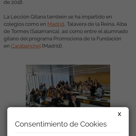
de 2018.
La Lección Gitana también se ha impartido en
colegios como en
Madrid
, Talavera de la Reina, Alba
de Tormes (Salamanca), así como entre el alumnado
gitano del programa Promociona de la Fundación
en
Carabanchel
(Madrid).
X
Lección Gitana en la Universidad de Alicante
Consentimiento de Cookies