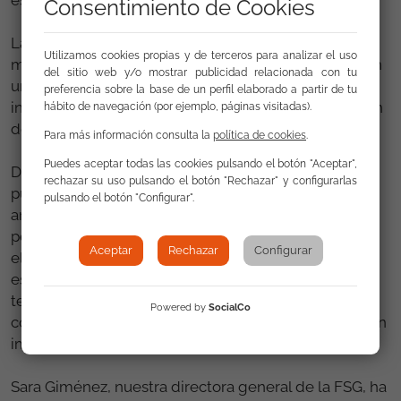
Consentimiento de Cookies
La sentencia condena al agresor a una pena de 9
Utilizamos cookies propias y de terceros para analizar el uso
meses de prisión, una pena de multa de 7 meses con
del sitio web y/o mostrar publicidad relacionada con tu
una cuota diaria de 8 euros y 4 años y 9 meses de
preferencia sobre la base de un perfil elaborado a partir de tu
inhabilitación especial, así como a una indemnización
hábito de navegación (por ejemplo, páginas visitadas).
de 300 euros a cada víctima.
Para más información consulta la
política de cookies
.
Puedes aceptar todas las cookies pulsando el botón "Aceptar",
Desde la FSG celebramos esta resolución judicial,
rechazar su uso pulsando el botón "Rechazar" y configurarlas
pues no deja impune una conducta claramente
pulsando el botón "Configurar".
antigitana que buscaba amedrentar y humillar a las
personas por su origen étnico. Es importante resaltar
Aceptar
Rechazar
Configurar
el papel que han jugado las víctimas que, a pesar de
estar en una situación grave de vulnerabilidad, han
tenido la valentía de denunciar los hechos y
Powered by
SocialCo
conseguir que este tipo de delitos de odio no queden
impunes.
Sara Giménez, nuestra directora general de la FSG, ha