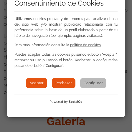
Consentimiento de Cookies
porque sería interminable. El tío Juan de Dios nos
habló de la responsabilidad que tienen los periodistas
como informadores de ser fieles a la verdad y no
Utilizamos cookies propias y de terceros para analizar el uso
conforme a sus prejuicios.
del sitio web y/o mostrar publicidad relacionada con tu
preferencia sobre la base de un perfil elaborado a partir de tu
Las jornadas tuvieron una asistencia media de 200
hábito de navegación (por ejemplo, páginas visitadas).
personas. Durante un mes también expusimos en el
Para más información consulta la
política de cookies
.
Salón de Actos la exposición ”Gitanos de Salamanca
Puedes aceptar todas las cookies pulsando el botón "Aceptar",
Hoy”. Confiamos en que éstos tres días hayan servido
rechazar su uso pulsando el botón "Rechazar" y configurarlas
para que la imagen social de la comunidad gitana se
pulsando el botón "Configurar".
haya vuelto positiva o al menos neutral, en los futuros
profesionales de la comunicación, porque eso
Aceptar
Rechazar
Configurar
repercutirá de una forma directa cuando sus
proyectos tomen luz.
Raúl Bermúdez.
Powered by
SocialCo
Galería