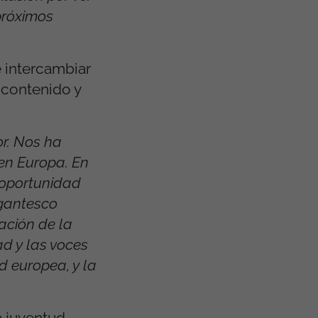
próximos
e intercambiar
e contenido y
or. Nos ha
en Europa. En
 oportunidad
igantesco
ación de la
ad y las voces
d europea, y la
a juventud