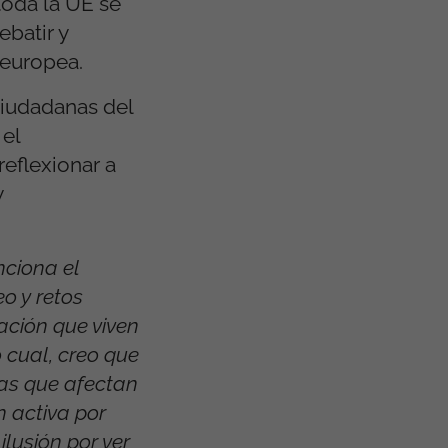
toda la UE se
batir y
 europea.
ciudadanas del
 el
reflexionar a
y
ciona el
o y retos
ación que viven
 cual, creo que
mas que afectan
n activa por
ilusión por ver