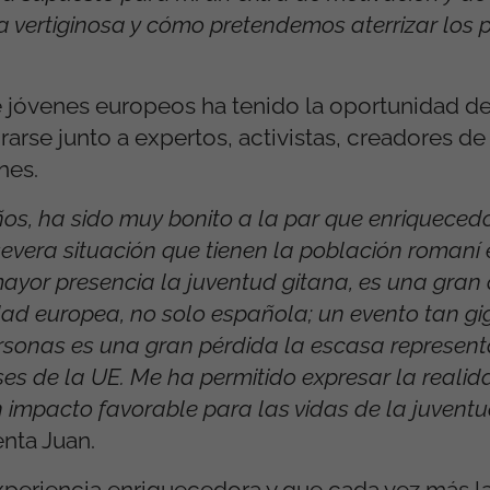
ertiginosa y cómo pretendemos aterrizar los 
e jóvenes europeos ha tenido la oportunidad d
irarse junto a expertos, activistas, creadores d
nes.
ños, ha sido muy bonito a la par que enriqueced
evera situación que tienen la población romaní 
mayor presencia la juventud gitana, es una gran
ad europea, no solo española;
un evento tan g
sonas es una gran pérdida la escasa represent
ses de la UE. Me ha permitido expresar la realid
 impacto favorable para las vidas de la juventu
nta Juan.
periencia enriquecedora y que cada vez más l