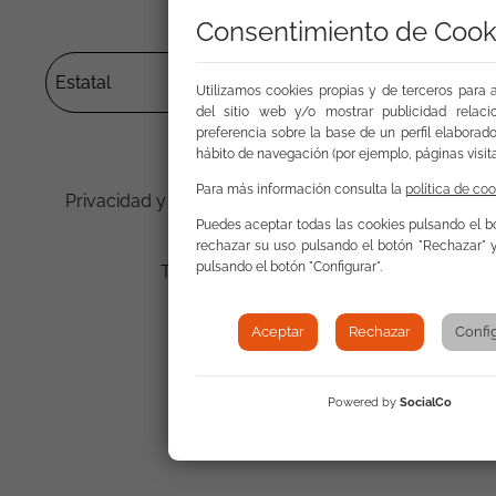
autónomas
Consentimiento de Cook
Utilizamos cookies propias y de terceros para a
del sitio web y/o mostrar publicidad relac
preferencia sobre la base de un perfil elaborado
hábito de navegación (por ejemplo, páginas visita
Mapa web
Para más información consulta la
política de coo
Privacidad y protección de datos personales
Puedes aceptar todas las cookies pulsando el bo
Uso de la web
rechazar su uso pulsando el botón "Rechazar" y
pulsando el botón "Configurar".
Trabaja con nosotros
Accesibilidad
Aceptar
Rechazar
Confi
Sala de prensa
5
Panel de cookies
Powered by
SocialCo