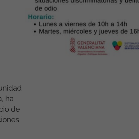
munidad
, ha
cio de
ciones