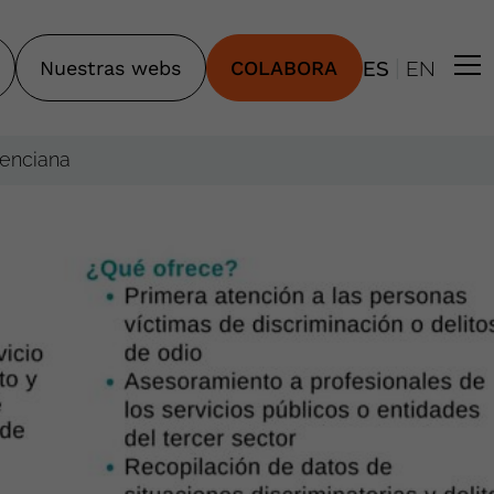
|
Nuestras webs
COLABORA
ES
EN
lenciana