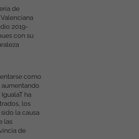
eria de
a Valenciana
Odio 2019-
pues con su
uraleza
asentarse como
s, aumentando
 IgualaT ha
trados, los
 sido la causa
e las
ovincia de