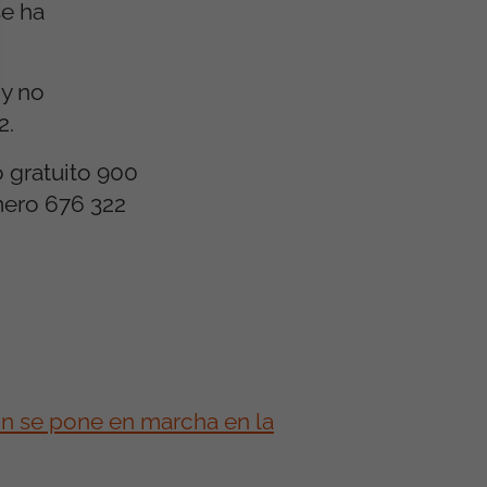
se ha
 y no
2.
o gratuito 900
mero 676 322
ión se pone en marcha en la