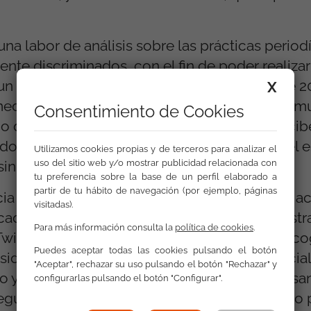
una labor de análisis sobre las prácticas period
ente discriminados, con el fin de poder realizar
 periodismo más ético e inclusivo. Durante 20
X
 medios de comunicación del ámbito de la Com
Consentimiento de Cookies
do que ciertos colectivos de la diversidad reci
ido de la práctica periodística que alimenta el
Utilizamos cookies propias y de terceros para analizar el
in hogar y el pueblo gitano.
uso del sitio web y/o mostrar publicidad relacionada con
tu preferencia sobre la base de un perfil elaborado a
partir de tu hábito de navegación (por ejemplo, páginas
ia de discurso de odio en las redes sociales a
visitadas).
ados en el territorio valenciano. Se han regist
Para más información consulta la
política de cookies
.
witter. Los colectivos sobre los que se ha rec
Puedes aceptar todas las cookies pulsando el botón
ido las personas migrantes, refugiadas y racial
"Aceptar", rechazar su uso pulsando el botón "Rechazar" y
no y las personas con enfermedades que causa
configurarlas pulsando el botón "Configurar".
egún el análisis efectuado, el discurso de odio