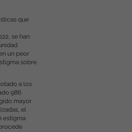
ísticas que
22, se han
unidad
ben un peor
 estigma sobre
cotado a los
rado 986
ogido mayor
izadas, el
n estigma
 procede