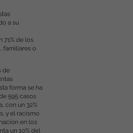
stas
do a su
n 71% de los
 familiares o
s de
intas
sta forma se ha
 de 595 casos
a, con un 32%
s, y el racismo
inación en los
enta un 10% del