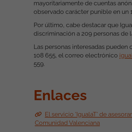
mayoritariamente de cuentas anóni
observado carácter punible en un 
Por último, cabe destacar que Igua
discriminación a 209 personas de l
Las personas interesadas pueden co
108 655, el correo electrónico
igua
559.
Enlaces
El servicio 'IgualaT' de aseso
Comunidad Valenciana