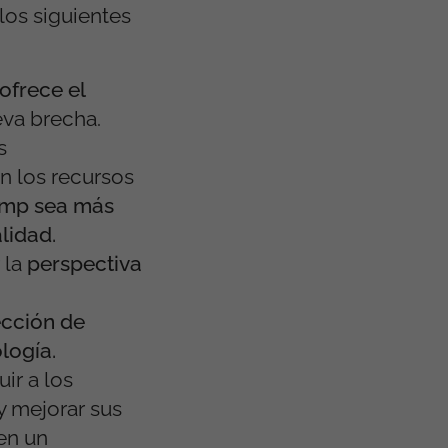
los siguientes
ofrece el
eva brecha.
s
n los recursos
omp sea más
lidad.
 la
perspectiva
ección de
logía.
uir a los
y mejorar sus
en un