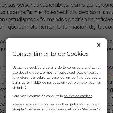
; y las personas vulnerables, como las persona
do acompañamiento específico, debido a la mú
ren (estudiantes y formandos podrían beneficiar
ón, que complementan la formación digital co
tecnología y a la conectividad necesarias,
debe 
X
 equipamiento (particularmente ordenadores por
Consentimiento de Cookies
de hace más de 20 años con un programa específ
Utilizamos cookies propias y de terceros para analizar el
uso del sitio web y/o mostrar publicidad relacionada con
s personas gitanas a través del empleo, el
Prog
tu preferencia sobre la base de un perfil elaborado a
o en marcha 3
empresas de inserción
, que faci
partir de tu hábito de navegación (por ejemplo, páginas
visitadas).
exclusión social, y especialmente a personas g
objeto social la inserción laboral de personas
Para más información consulta la
política de cookies
.
eo protegido (durante un máximo de 3 años) c
Puedes aceptar todas las cookies pulsando el botón
"Aceptar", rechazar su uso pulsando el botón "Rechazar" y
(o “no protegido”). Las aportaciones de la FSG 