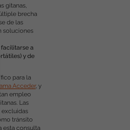
s gitanas,
ltiple brecha
se de las
n soluciones
facilitarse a
tátiles) y de
ico para la
rama Acceder
, y
litan empleo
itanas. Las
 excluidas
omo tránsito
a esta consulta