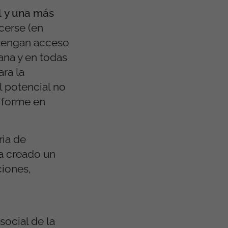
l y una más
cerse (en
s tengan acceso
ana y en todas
ra la
l potencial no
iforme en
ria de
ha creado un
ciones,
social de la