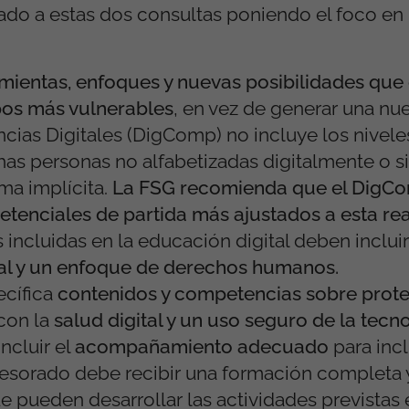
do a estas dos consultas poniendo el foco en 
amientas, enfoques y nuevas posibilidades que 
pos más vulnerables
, en vez de generar una nu
ias Digitales (DigComp) no incluye los nivele
s personas no alfabetizadas digitalmente o si
ma implícita.
La FSG recomienda que el DigC
etenciales de partida más ajustados a esta rea
ncluidas en la educación digital deben incluir
ral y un enfoque de derechos humanos.
ecífica
contenidos y competencias sobre prot
 con la
salud digital y un uso seguro de la tecno
ncluir el
acompañamiento adecuado
para incl
fesorado debe recibir una formación completa 
 pueden desarrollar las actividades previstas 