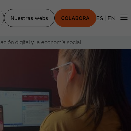
|
Nuestras webs
COLABORA
ES
EN
ción digital y la economía social