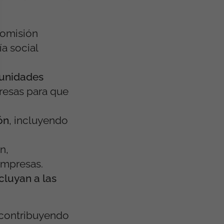
Comisión
a social
tunidades
resas para que
ón
, incluyendo
n,
empresas.
cluyan a las
 contribuyendo