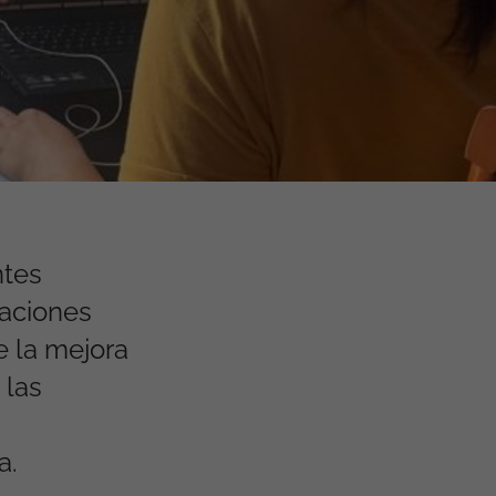
ntes
daciones
e la mejora
 las
a.