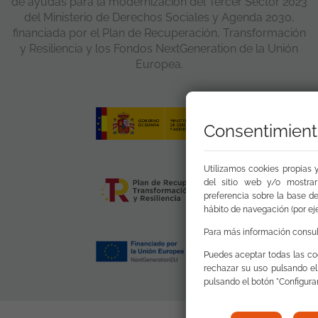
de ayudas para la modernización del Tercer Sector 2023
del Ministerio de Derechos Sociales y Agenda 2030,
financiada por el Plan de Recuperación, Transformación
y Resiliencia y los Fondos NextGeneration de la Unión
Europea.
Consentimient
Utilizamos cookies propias y
del sitio web y/o mostrar
preferencia sobre la base de 
hábito de navegación (por eje
Para más información consul
Puedes aceptar todas las coo
rechazar su uso pulsando el
pulsando el botón "Configurar