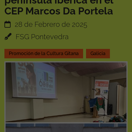
península ibérica en el
CEP Marcos Da Portela
28 de Febrero de 2025
FSG Pontevedra
Promoción de la Cultura Gitana
Galicia