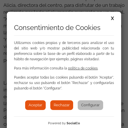
Alicia, directora del centro, para disfrutar de un trabajo
realizado por todo el alumnado expuesto en un mural,
X
“Xitanos e xitanas polo mundo”, y una pequeña
muestra de publicaciones y objetos relacionados con
Consentimiento de Cookies
la cultura y la historia del pueblo gitano, nuestra
“maleta gitana”. Para finalizar, bajamos al patio para
Utilizamos cookies propias y de terceros para analizar el uso
visitar el mural realizado el día anterior, y para
del sitio web y/o mostrar publicidad relacionada con tu
relajarnos con un pincho y un café compartido, no
preferencia sobre la base de un perfil elaborado a partir de tu
hábito de navegación (por ejemplo, páginas visitadas).
podía ser de otra manera.
Para más información consulta la
política de cookies
.
Puedes aceptar todas las cookies pulsando el botón "Aceptar",
La Fundación Secretariado Gitano de Pontevedra
rechazar su uso pulsando el botón "Rechazar" y configurarlas
pulsando el botón "Configurar".
implementa el Programa de Refuerzo socio-
educativo para menores gracias a la colaboración de
la Concejalía de Bienestar Social del Ayuntamiento de
Aceptar
Rechazar
Configurar
Pontevedra. Dicho programa está integrado en el Plan
de Inclusión Social y lucha contra la pobreza,
cofinanciado por el Fondo Social Europeo Plus, FSE+, a
Powered by
SocialCo