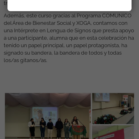
través del programa FSE+ Galicia 2021-27.
Además, este curso gracias al Programa COMUNICO
del Área de Bienestar Social y XOGA, contamos con
una Intérprete en Lengua de Signos que presta apoyo
a una participante, alumna que en esta celebración ha
tenido un papel principal, un papel protagonista, ha
signado su bandera, la bandera de todos y todas
los/as gitanos/as.