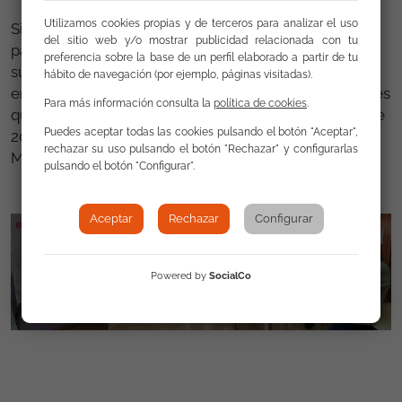
Utilizamos cookies propias y de terceros para analizar el uso
Sigue siendo necesario desafiar el 25 de noviembre
del sitio web y/o mostrar publicidad relacionada con tu
para dejar claro, que todavía hoy, la violencia que
preferencia sobre la base de un perfil elaborado a partir de tu
sufren las mujeres son demasiadas. Una cifra que va
hábito de navegación (por ejemplo, páginas visitadas).
en aumento desde el año 2013; 1.118 víctimas mortales
Para más información consulta la
política de cookies
.
que se contabilizan con fecha de 25 de noviembre de
Puedes aceptar todas las cookies pulsando el botón "Aceptar",
2021, según datos facilitados por el Gobierno en el
rechazar su uso pulsando el botón "Rechazar" y configurarlas
Ministerio de Igualdad.
pulsando el botón "Configurar".
Aceptar
Rechazar
Configurar
Powered by
SocialCo