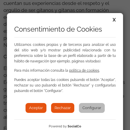
cuentan sus experiencias desde el respeto y el
orgullo de ser gitanos y gitanas con formación
educativa y comunican sus objetivos y expectativas
X
de vida. Esta producción videográfica se difundirá
Consentimiento de Cookies
expresamente en los plazos de preinscripción y
prematrícula educativa entre la población gitana de
Navarra.
Utilizamos cookies propias y de terceros para analizar el uso
del sitio web y/o mostrar publicidad relacionada con tu
preferencia sobre la base de un perfil elaborado a partir de tu
Comisión de trabajo
hábito de navegación (por ejemplo, páginas visitadas).
El Gobierno de Navarra creó, en julio del 2020, una
Para más información consulta la
política de cookies
.
comisión interdepartamental con representantes de
Puedes aceptar todas las cookies pulsando el botón "Aceptar",
Educación, Salud y Derechos Sociales y de colectivos
rechazar su uso pulsando el botón "Rechazar" y configurarlas
gitanos, agentes de la promoción de la salud,
pulsando el botón "Configurar".
promotores escolares y mediadores una comisión de
trabajo para la puesta en marcha de acciones para el
Aceptar
Rechazar
Configurar
curso 2020-2021 relacionados con la atención a
alumnado gitano.
Powered by
SocialCo
Esta comisión es una herramienta que tiene como fin