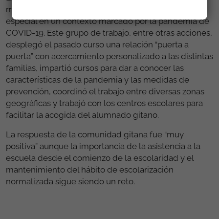
mejorar la asistencia a clase del alumnado gitano, en
especial en un contexto marcado por la pandemia de
COVID-19. Este grupo de trabajo, entre otras acciones,
desplegó el pasado curso una relación “puerta a
puerta” con acercamiento personalizado a las distintas
familias, impartió cursos para dar a conocer las
características de la pandemia y las medidas de
prevención, coordinó el trabajo entre diversas zonas
geográficas y trabajó con los centros escolares para
facilitar la acogida del alumnado gitano.
La respuesta de la comunidad gitana fue “muy
positiva” aunque la importancia de la asistencia a la
escuela desde el comienzo de la escolaridad y el
mantenimiento del hábito de escolarización
normalizada sigue siendo un reto.