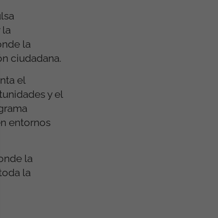
ulsa
 la
onde la
ión ciudadana.
nta el
tunidades y el
rograma
en entornos
onde la
toda la