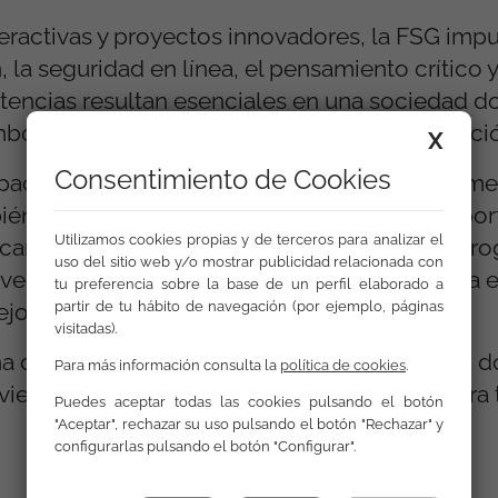
nteractivas y proyectos innovadores, la FSG imp
la seguridad en línea, el pensamiento crítico y
etencias resultan esenciales en una sociedad d
mbo de la educación, el empleo y la participac
X
Consentimiento de Cookies
pacto positivo del programa, que no solo fome
ién promueve la inclusión, la igualdad de opor
Utilizamos cookies propias y de terceros para analizar el
rcar a los más jóvenes al lenguaje digital, el p
uso del sitio web y/o mostrar publicidad relacionada con
verse de manera autónoma, segura y creativa 
tu preferencia sobre la base de un perfil elaborado a
jos.
partir de tu hábito de navegación (por ejemplo, páginas
visitadas).
a con una apuesta estratégica para el futuro, d
Para más información consulta la
política de cookies
.
vierte en motor de innovación y progreso para 
Puedes aceptar todas las cookies pulsando el botón
"Aceptar", rechazar su uso pulsando el botón "Rechazar" y
configurarlas pulsando el botón "Configurar".