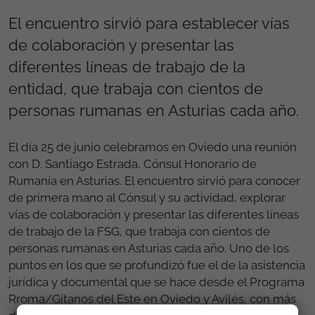
El encuentro sirvió para establecer vías
de colaboración y presentar las
diferentes líneas de trabajo de la
entidad, que trabaja con cientos de
personas rumanas en Asturias cada año.
El día 25 de junio celebramos en Oviedo una reunión
con D. Santiago Estrada, Cónsul Honorario de
Rumanía en Asturias. El encuentro sirvió para conocer
de primera mano al Cónsul y su actividad, explorar
vías de colaboración y presentar las diferentes líneas
de trabajo de la FSG, que trabaja con cientos de
personas rumanas en Asturias cada año. Uno de los
puntos en los que se profundizó fue el de la asistencia
jurídica y documental que se hace desde el Programa
Rroma/Gitanos del Este en Oviedo y Avilés, con más