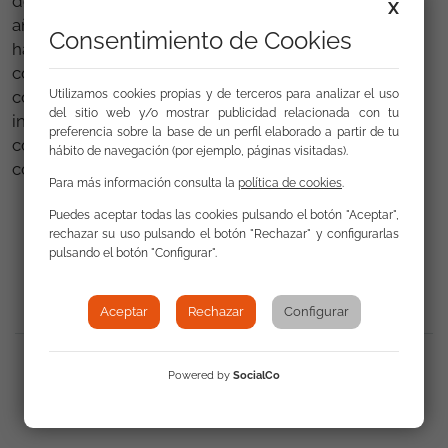
de un centenar de citas al consulado tramitadas el
X
año 2020. Esta es una de las demandas más
Consentimiento de Cookies
habituales entre la población rumana en Asturias,
como también expresó el Cónsul. Por otra parte,
Utilizamos cookies propias y de terceros para analizar el uso
conversamos sobre el trabajo de prospección e
del sitio web y/o mostrar publicidad relacionada con tu
inserción laboral, para explorar posibles vías de
preferencia sobre la base de un perfil elaborado a partir de tu
colaboración, y nos emplazamos a mantener el
hábito de navegación (por ejemplo, páginas visitadas).
contacto para profundizar en ellas.
Para más información consulta la
política de cookies
.
Puedes aceptar todas las cookies pulsando el botón "Aceptar",
rechazar su uso pulsando el botón "Rechazar" y configurarlas
Volver a Actualidad
pulsando el botón "Configurar".
Aceptar
Rechazar
Configurar
Compartir
:
Powered by
SocialCo