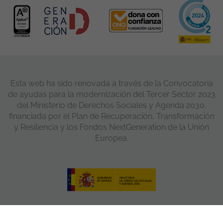
Esta web ha sido renovada a través de la Convocatoria
de ayudas para la modernización del Tercer Sector 2023
del Ministerio de Derechos Sociales y Agenda 2030,
financiada por el Plan de Recuperación, Transformación
y Resiliencia y los Fondos NextGeneration de la Unión
Europea.