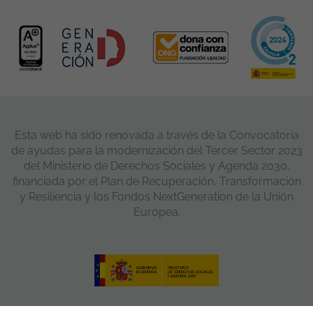
Esta web ha sido renovada a través de la Convocatoria
de ayudas para la modernización del Tercer Sector 2023
del Ministerio de Derechos Sociales y Agenda 2030,
financiada por el Plan de Recuperación, Transformación
y Resiliencia y los Fondos NextGeneration de la Unión
Europea.