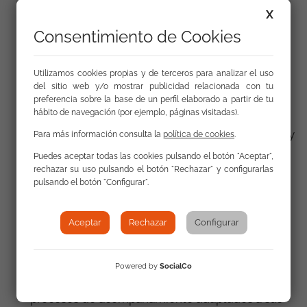
promoviendo la ruptura de barreras culturales y
X
sociales que afectan a las mujeres en su proceso
Consentimiento de Cookies
de promoción personal y socio-laboral.
Intervención grupal con mujeres gitanas y de
manera comunitaria con otros miembros de su
Utilizamos cookies propias y de terceros para analizar el uso
comunidad, por ejemplo hombres gitanos de
del sitio web y/o mostrar publicidad relacionada con tu
preferencia sobre la base de un perfil elaborado a partir de tu
distintas edades y otras mujeres gitanas no
hábito de navegación (por ejemplo, páginas visitadas).
destinatarias directas, como un elemento
esencial sensibilizador, preventivo, motivacional y
Para más información consulta la
política de cookies
.
de cambio de actitudes para la ruptura de las
Puedes aceptar todas las cookies pulsando el botón "Aceptar",
barreras que generan desigualdad de género en
rechazar su uso pulsando el botón "Rechazar" y configurarlas
su comunidad y dificultan la conciliación de la
pulsando el botón "Configurar".
vida personal, familiar y laboral.
Asistir a las mujeres gitanas que sufren
Aceptar
Rechazar
Configurar
situaciones de violencia de género para que
puedan salir de su situación y tener acceso a los
recursos especializados en igualdad de
Powered by
SocialCo
condiciones como el resto de las mujeres y con
procesos de acompañamiento adaptados a sus