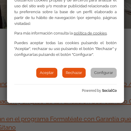
Utilizamos cookies propias y de terceros para analizar el
uso del sitio web y/o mostrar publicidad relacionada con
tu preferencia sobre la base de un perfil elaborado a
partir de tu hábito de navegación (por ejemplo, páginas
visitadas).
Para más información consulta la
política de cookies
.
Puedes aceptar todas las cookies pulsando el botón
"Aceptar", rechazar su uso pulsando el botón "Rechazar" y
configurarlas pulsando el botón "Configurar".
Aceptar
Rechazar
Configurar
ano inicia un proyecto de formación y empleo
Powered by
SocialCo
ación y empleo de la Fundación Secretariado 
rán en el programa Formatéate con Garantía q
Gitano