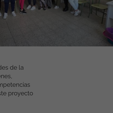
des de la
enes,
ompetencias
ste proyecto