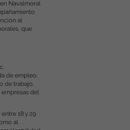
 en Navalmoral
compañamiento
nción al
borales, que
c.
eda de empleo.
 de trabajo.
n empresas del
 entre 18 y 29
como al