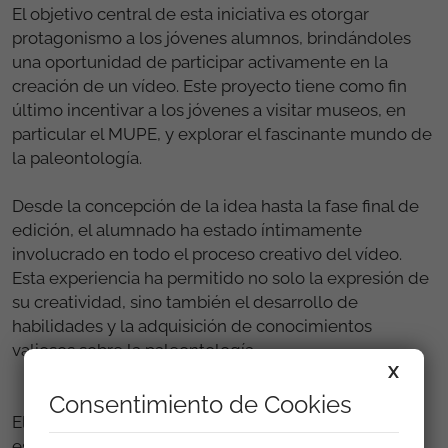
El objetivo central de esta iniciativa es otorgar
protagonismo a los jóvenes alumnos, brindándoles
una oportunidad de participar activamente en la
creación de un vídeo. Este proyecto tiene como fin
último incentivar a los jóvenes a visitar museos, en
particular el MUPE, y explorar el fascinante mundo de
la paleontología.
Desde la concepción de la idea hasta la fase final de
edición, el alumnado ha estado íntimamente
involucrado en todo el proceso creativo del vídeo.
Esta experiencia ha permitido no solo la expresión de
su creatividad, sino también el desarrollo de
habilidades y la adquisición de conocimientos
valiosos sobre la paleontología.
X
Consentimiento de Cookies
El MUPE agradece la participación entusiasta de los
estudiantes y espera que esta colaboración inspire a