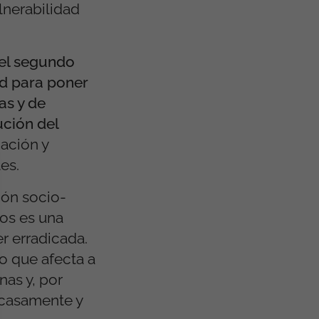
lnerabilidad
 el segundo
ad para poner
as y de
ución del
ación y
es.
ión socio-
dos es una
er erradicada.
o que afecta a
nas y, por
scasamente y