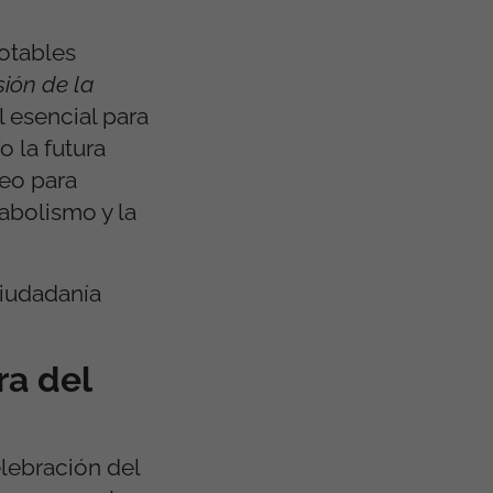
otables
ión de la
 esencial para
 la futura
eo para
abolismo y la
ciudadanía
ra del
lebración del