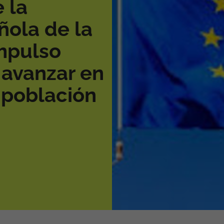
 la
ñola de la
mpulso
a avanzar en
 población