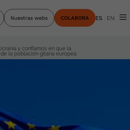
|
Nuestras webs
COLABORA
ES
EN
Ucrania y confiamos en que la
 de la población gitana europea