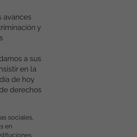
s avances
riminación y
s
rdamos a sus
istir en la
 día de hoy
 de derechos
as sociales,
as en
stituciones