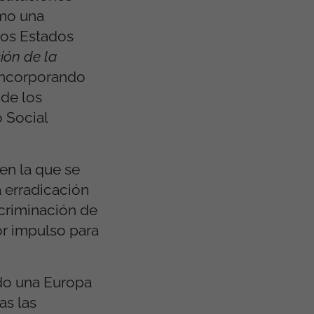
omo una
los Estados
ión de la
 incorporando
 de los
 Social
en la que se
 erradicación
scriminación de
or impulso para
ndo una Europa
as las