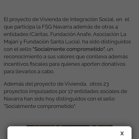
El proyecto de Vivienda de Integración Social, en el
que participa la FSG Navarra además de otras 4
entidades (Cáritas, Fundación Anafe, Asociación La
Majarí y Fundación Santa Lucía), ha sido distinguidos
con el sello
"Socialmente comprometido"
,
un
reconocimiento a sus valores que conlleva además
incentivos fiscales para quienes aporten donativos
para llevarlos a cabo.
Además del proyecto de Vivienda, otros 23
proyectos impulsados por 17 entidades sociales de
Navarra han sido hoy distinguidos con el sello
"Socialmente comprometido”.
X