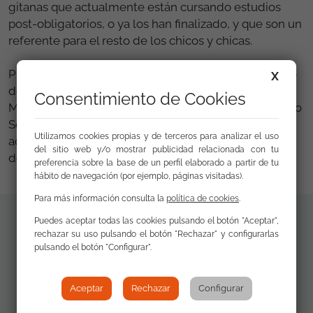
gitanas que actualmente están cursando estudios
post-obligatorios, o ya los han finalizado, y que son un
referente para el resto de los chicos y chicas.
Promociona se desarrolla con el apoyo del Ministerio
X
de Sanidad, Servicios Sociales e Igualdad, el
Consentimiento de Cookies
Ministerio de Educación, Cultura y Deporte y el Fondo
Social Europeo, así como con el de otras
Utilizamos cookies propias y de terceros para analizar el uso
administraciones públicas (regionales y locales) y el
del sitio web y/o mostrar publicidad relacionada con tu
de entidades privadas.
preferencia sobre la base de un perfil elaborado a partir de tu
hábito de navegación (por ejemplo, páginas visitadas).
Para más información consulta la
política de cookies
.
Puedes aceptar todas las cookies pulsando el botón "Aceptar",
Documentos
rechazar su uso pulsando el botón "Rechazar" y configurarlas
Presentación
pulsando el botón "Configurar".
de interés
Resultados
Promociona 2014-
Aceptar
Rechazar
Configurar
2015