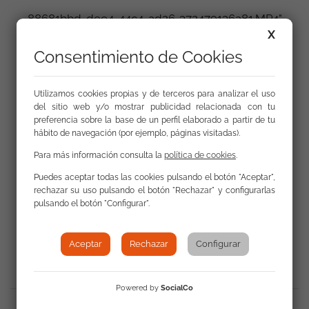
88681bbd-dee4-44c4-ad26-372479136a81.MP4"
X
¿Qué significa para tí formarte en Leroy Merlin?
Consentimiento de Cookies
Enlaces
Utilizamos cookies propias y de terceros para analizar el uso
del sitio web y/o mostrar publicidad relacionada con tu
preferencia sobre la base de un perfil elaborado a partir de tu
Dossier FSG 8 de Abril 2025
hábito de navegación (por ejemplo, páginas visitadas).
Para más información consulta la
política de cookies
.
Puedes aceptar todas las cookies pulsando el botón "Aceptar",
rechazar su uso pulsando el botón "Rechazar" y configurarlas
pulsando el botón "Configurar".
Volver a Actualidad
Aceptar
Rechazar
Configurar
Powered by
SocialCo
Compartir: