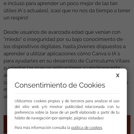
e incluso para aprender un poco mejor de las tan
útiles IA´s actuales), ¡casi que no nos da tiempo a tener
un respiro!
Desde usuarios de avanzada edad que venían con
"miedo" o inseguridad por su bajo conocimiento de
los dispositivos digitales, hasta jóvenes dispuestos a
aprender a utilizar aplicaciones cómo Canva o IA´s
para ayudarles en su desarrollo de Currículums Vitaes
o adaptar las nuevas aplicaciones a una búsqueda
activa de empleo mucho más fácil, la verdad es que
X
casi todos acaban volviendo para seguir aprendiendo
Consentimiento de Cookies
más y más de esta nueva era digital en la que
vivimos...
Utilizamos cookies propias y de terceros para analizar el uso
del sitio web y/o mostrar publicidad relacionada con tu
preferencia sobre la base de un perfil elaborado a partir de tu
hábito de navegación (por ejemplo, páginas visitadas).
Para más información consulta la
política de cookies
.