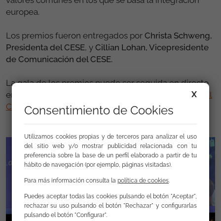
europea.
Los premios fueron entregados por
Christa Schweng,
Presidenta del CESE
, y
Cillian Lohan, Vicepresidente
de Comunicación del CESE.
La gala de los premios puede ser seguida en directo
X
en el siguiente enlace
European Economic and Social
Committee | (europa.eu)
Consentimiento de Cookies
Utilizamos cookies propias y de terceros para analizar el uso
del sitio web y/o mostrar publicidad relacionada con tu
preferencia sobre la base de un perfil elaborado a partir de tu
hábito de navegación (por ejemplo, páginas visitadas).
Para más información consulta la
política de cookies
.
Puedes aceptar todas las cookies pulsando el botón "Aceptar",
rechazar su uso pulsando el botón "Rechazar" y configurarlas
pulsando el botón "Configurar".