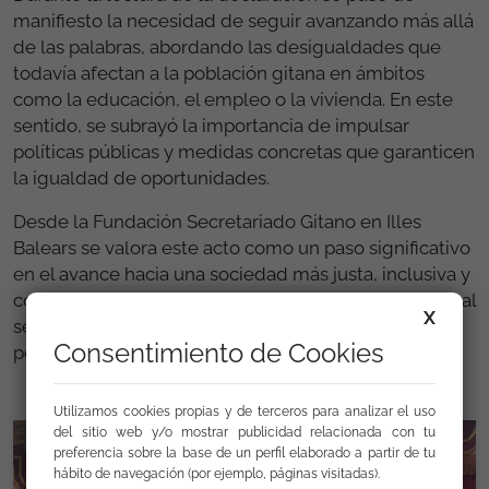
manifiesto la necesidad de seguir avanzando más allá
de las palabras, abordando las desigualdades que
todavía afectan a la población gitana en ámbitos
como la educación, el empleo o la vivienda. En este
sentido, se subrayó la importancia de impulsar
políticas públicas y medidas concretas que garanticen
la igualdad de oportunidades.
Desde la Fundación Secretariado Gitano en Illes
Balears se valora este acto como un paso significativo
en el avance hacia una sociedad más justa, inclusiva y
cohesionada, en la que el reconocimiento institucional
X
se traduzca en mejoras reales en la vida de las
Consentimiento de Cookies
personas.
Utilizamos cookies propias y de terceros para analizar el uso
del sitio web y/o mostrar publicidad relacionada con tu
preferencia sobre la base de un perfil elaborado a partir de tu
hábito de navegación (por ejemplo, páginas visitadas).